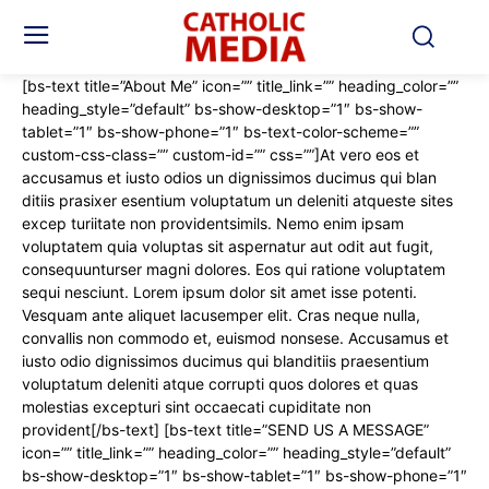
[bs-text title=”About Me” icon=”” title_link=”” heading_color=””
heading_style=”default” bs-show-desktop=”1″ bs-show-
tablet=”1″ bs-show-phone=”1″ bs-text-color-scheme=””
custom-css-class=”” custom-id=”” css=””]At vero eos et
accusamus et iusto odios un dignissimos ducimus qui blan
ditiis prasixer esentium voluptatum un deleniti atqueste sites
excep turiitate non providentsimils. Nemo enim ipsam
voluptatem quia voluptas sit aspernatur aut odit aut fugit,
consequunturser magni dolores. Eos qui ratione voluptatem
sequi nesciunt. Lorem ipsum dolor sit amet isse potenti.
Vesquam ante aliquet lacusemper elit. Cras neque nulla,
convallis non commodo et, euismod nonsese. Accusamus et
iusto odio dignissimos ducimus qui blanditiis praesentium
voluptatum deleniti atque corrupti quos dolores et quas
molestias excepturi sint occaecati cupiditate non
provident[/bs-text] [bs-text title=”SEND US A MESSAGE”
icon=”” title_link=”” heading_color=”” heading_style=”default”
bs-show-desktop=”1″ bs-show-tablet=”1″ bs-show-phone=”1″